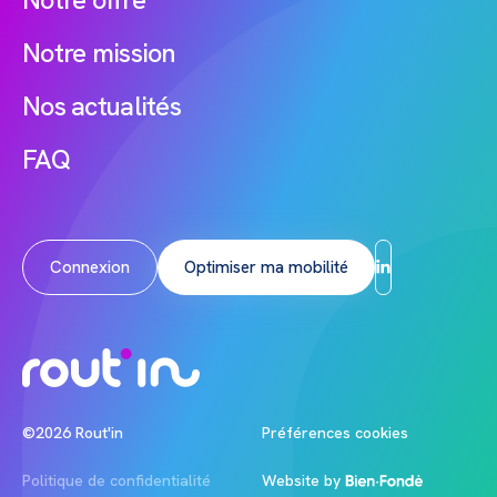
Notre mission
Nos actualités
FAQ
Connexion
Optimiser ma mobilité
LinkedIn
©2026 Rout'in
Préférences cookies
Politique de confidentialité
Website by